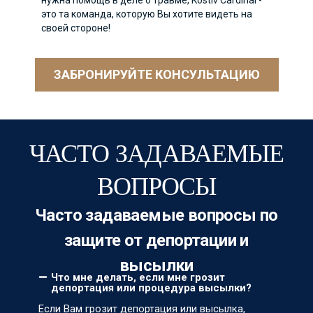
-
настоятельно рекомендую Kostiv Cardinal за их
СШ
знания и сострадательный подход.
Ca
ус
ЗАБРОНИРУЙТЕ КОНСУЛЬТАЦИЮ
ЧАСТО ЗАДАВАЕМЫЕ
ВОПРОСЫ
Часто задаваемые вопросы по
защите от депортации и
высылки
Что мне делать, если мне грозит
депортация или процедура высылки?
Если Вам грозит депортация или высылка,