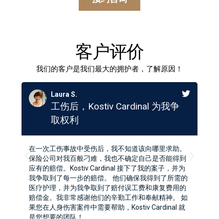
客户评价
我们的客户是我们最大的拥护者，了解原因！
a S.
何塞．
后，Kostiv Cardinal 为我争
Kostiv Ca
权利
救了我的企
事故中受伤后，我不知道该向哪里求助。
当我的企业陷入财务困境
我百般刁难，我也不确定自己是否能得到
Kostiv Cardinal
ostiv Cardinal 接下了我的案子，并为
保护程序，帮助我重组债
每一步的赔偿。 他们确保我得到了所需的
们制定的战略不仅保护了
并为我争取到了赔付误工费和康复费用的
建所需的喘息空间。多亏
非常感谢他们的辛勤工作和奉献精神。 如
意才重回正轨，对此我感
案件中需要帮助，Kostiv Cardinal 就
挑战，我强烈推荐 Kostiv
团队！
博、富有同情心。