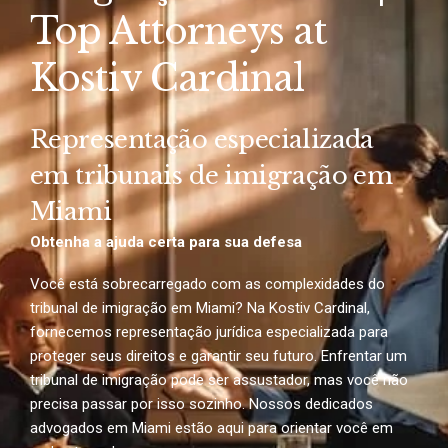
Top Attorneys at
Kostiv Cardinal
Representação especializada
em tribunais de imigração em
Miami
Obtenha a ajuda certa para sua defesa
Você está sobrecarregado com as complexidades do
tribunal de imigração em Miami? Na Kostiv Cardinal,
fornecemos representação jurídica especializada para
proteger seus direitos e garantir seu futuro. Enfrentar um
tribunal de imigração pode ser assustador, mas você não
precisa passar por isso sozinho. Nossos dedicados
advogados em Miami estão aqui para orientar você em