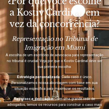
¿Por que você escolhe
a Kostiv Cardinal em
vez da concorrência?
Representação no Tribunal de
Imigração em Miami
A escolha de um escritório de advocacia para representação
no tribunal é crucial. Veja por que o Kostiv Cardinal deve ser
sua primeira escolha:
Estratégia personalizada:
Cada caso é único.
Personalizamos nossa abordagem com base em sua
situação específica para maximizar os resultados.
Recursos e dedicação:
Com uma grande rede de
advogados, temos os recursos para construir o caso mais