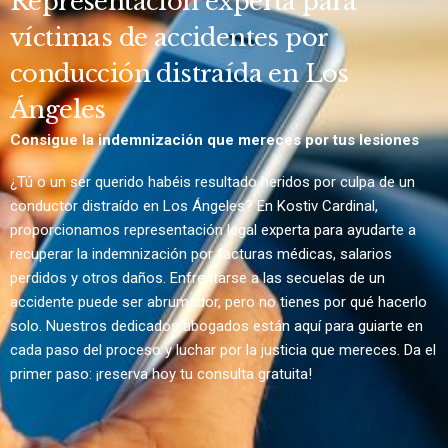
Representación experta para
víctimas de accidentes por
conducción distraída en Los
Ángeles
Consigue la indemnización que mereces por tus lesiones
¿Tú o un ser querido habéis resultado heridos por culpa de un
conductor distraído en Los Ángeles? En Kostiv Cardinal,
proporcionamos representación legal experta para ayudarte a
recuperar la indemnización por facturas médicas, salarios
perdidos y otros daños. Enfrentarse a las secuelas de un
accidente puede ser abrumador, pero no tienes por qué hacerlo
solo. Nuestros dedicados abogados están aquí para guiarte en
cada paso del proceso y luchar por la justicia que mereces. Da el
primer paso: ¡reserva hoy tu consulta gratuita!