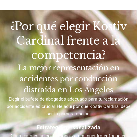
¿Por qué elegir Kostiv
Cardinal frente a la
competencia?
La mejor representación en
accidentes por conducción
distraída en Los Ángeles
Elegir el bufete de abogados adecuado para tu reclamación
por accidente es crucial. He aquí por qué Kostiv Cardinal debe
ser tu primera opción:
Estrategia personalizada
Cada caso es único. Personalizamos nuestro enfoque en