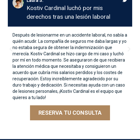
José C.
Kostiv Cardinal salvó mi negocio
con la quiebra del capítulo 11
Cuando mi negocio atravesaba dificultades financieras,
pensé que no había salida. Kostiv Cardinal me guió a
través del proceso de quiebra del Capítulo 11 con cuidado
y experiencia, ayudándome a reorganizar mis deudas al
tiempo que mantenía mi negocio operativo. Crearon una
estrategia que no sólo protegía mis activos, sino que me
daba el respiro que necesitaba para reconstruir. Gracias a
su dedicación, mi negocio está de nuevo en marcha, y no
podría estar más agradecida. Si te enfrentas a problemas
financieros, recomiendo encarecidamente a Kostiv
Cardinal por sus conocimientos y su enfoque compasivo.
RESERVA TU CONSULTA