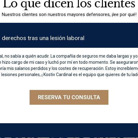
Lo que dicen los clientes
Nuestros clientes son nuestros mayores defensores, ¡lee por qué!
cio con la quiebra del capítulo 11
ancieras, pensé que no había salida. Kostiv Cardinal me guió a través d
zar mis deudas al tiempo que mantenía mi negocio operativo. Crearon 
sitaba para reconstruir. Gracias a su dedicación, mi negocio está de nu
ncieros, te recomiendo encarecidamente a Kostiv Cardinal por sus cono
RESERVA TU CONSULTA