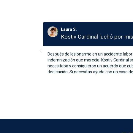
José C.
Kostiv Cardinal salvó mi nego
er la
Cuando mi negocio atravesaba dificultades fin
ión médica que
cuidado y experiencia, ayudándome a reorgani
o trabajo y
activos, sino que me daba el respiro que nece
agradecida. Si te enfrentas a problemas fina