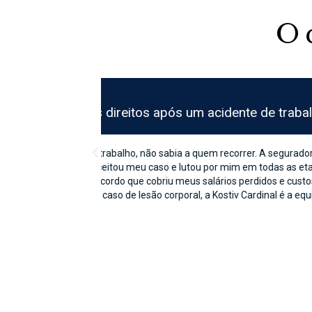
O 
José C.
Kostiv Cardinal salvou minha
teza se receberia
Quando minha empresa estava com dificuldades
esse os cuidados
11 com cuidado e conhecimento, ajudando-me
seu trabalho árduo
estratégia que não apenas protegeu meus at
está de volta aos trilhos e eu não poderia es
seu conhecimento e abordagem compassiva.