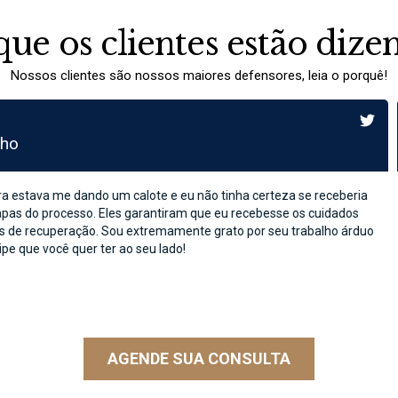
que os clientes estão dize
Nossos clientes são nossos maiores defensores, leia o porquê!
 empresa com a falência do Capítulo 11
 financeiras, achei que não havia saída. A Kostiv Cardinal me oriento
 a reorganizar minhas dívidas e, ao mesmo tempo, mantendo meu negó
ivos, mas também me deu o fôlego de que eu precisava para me reergu
tar mais agradecido. Se você estiver enfrentando desafios financeiros,
AGENDE SUA CONSULTA