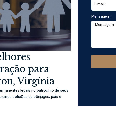
Mensagem
elhores
ração para
on, Virgínia
ermanentes legais no patrocínio de seus
cluindo petições de cônjuges, pais e